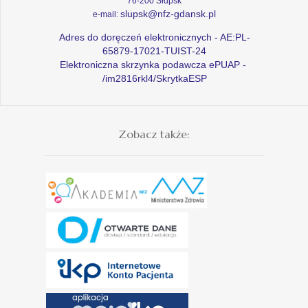
76-200 Słupsk
slupsk@nfz-gdansk.pl
e-mail:
Adres do doręczeń elektronicznych - AE:PL-
65879-17021-TUIST-24
Elektroniczna skrzynka podawcza ePUAP -
/im2816rkl4/SkrytkaESP
Zobacz także: