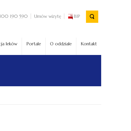
Umów wizytę
BIP
800 190 590
ja leków
Portale
O oddziale
Kontakt