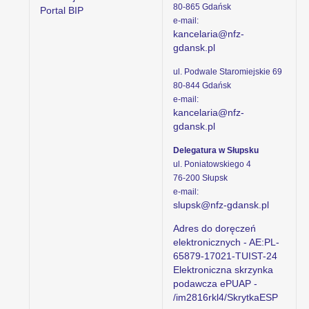
80-865 Gdańsk
Portal BIP
e-mail:
kancelaria@nfz-
gdansk.pl
ul. Podwale Staromiejskie 69
80-844 Gdańsk
e-mail:
kancelaria@nfz-
gdansk.pl
Delegatura w Słupsku
ul. Poniatowskiego 4
76-200 Słupsk
e-mail:
slupsk@nfz-gdansk.pl
Adres do doręczeń
elektronicznych - AE:PL-
65879-17021-TUIST-24
Elektroniczna skrzynka
podawcza ePUAP -
/im2816rkl4/SkrytkaESP