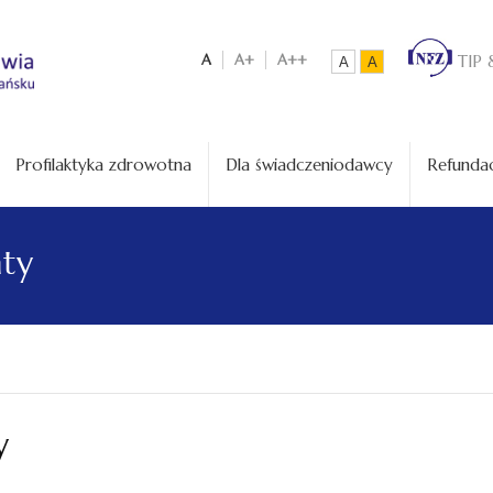
A
A+
A++
TIP 
A
A
Profilaktyka zdrowotna
Dla świadczeniodawcy
Refundac
aty
y