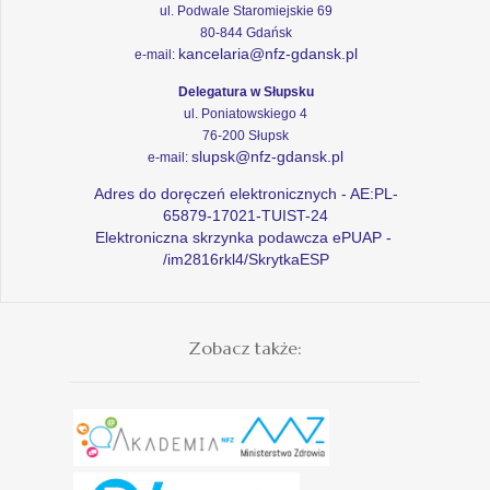
ul. Podwale Staromiejskie 69
80-844 Gdańsk
kancelaria@nfz-gdansk.pl
e-mail:
Delegatura w Słupsku
ul. Poniatowskiego 4
76-200 Słupsk
slupsk@nfz-gdansk.pl
e-mail:
Adres do doręczeń elektronicznych - AE:PL-
65879-17021-TUIST-24
Elektroniczna skrzynka podawcza ePUAP -
/im2816rkl4/SkrytkaESP
Zobacz także: