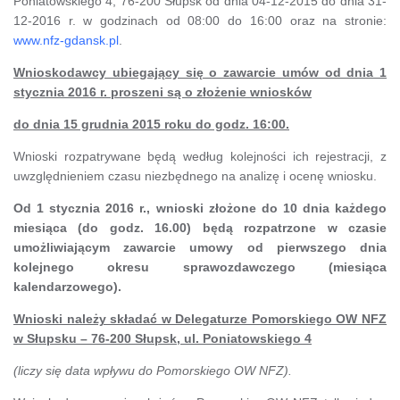
Poniatowskiego 4, 76-200 Słupsk od dnia 04-12-2015 do dnia 31-
12-2016 r. w godzinach od 08:00 do 16:00 oraz na stronie:
www.nfz-gdansk.pl
.
Wnioskodawcy ubiegający się o zawarcie umów od dnia 1
stycznia 2016 r. proszeni są o złożenie wniosków
do dnia 15 grudnia 2015 roku do godz. 16:00.
Wnioski rozpatrywane będą według kolejności ich rejestracji, z
uwzględnieniem czasu niezbędnego na analizę i ocenę wniosku.
Od 1 stycznia 2016 r., wnioski złożone do 10 dnia każdego
miesiąca (do godz. 16.00) będą rozpatrzone w czasie
umożliwiającym zawarcie umowy od pierwszego dnia
kolejnego okresu sprawozdawczego (miesiąca
kalendarzowego).
Wnioski należy składać w Delegaturze Pomorskiego OW NFZ
w Słupsku – 76-200 Słupsk, ul. Poniatowskiego 4
(liczy się data wpływu do Pomorskiego OW NFZ).