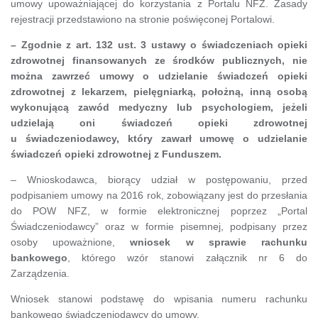
umowy upoważniającej do korzystania z Portalu NFZ. Zasady
rejestracji przedstawiono na stronie poświęconej Portalowi.
–
Zgodnie z art. 132 ust. 3 ustawy o świadczeniach opieki
zdrowotnej finansowanych ze środków publicznych
,
nie
można zawrzeć umowy o udzielanie świadczeń opieki
zdrowotnej z lekarzem, pielęgniarką, położną, inną osobą
wykonującą zawód medyczny lub psychologiem, jeżeli
udzielają oni świadczeń opieki zdrowotnej
u świadczeniodawcy, który zawarł umowę o udzielanie
świadczeń opieki zdrowotnej z Funduszem.
– Wnioskodawca, biorący udział w postępowaniu, przed
podpisaniem umowy na 2016 rok, zobowiązany jest do przesłania
do POW NFZ, w formie elektronicznej poprzez „Portal
Świadczeniodawcy” oraz w formie pisemnej, podpisany przez
osoby upoważnione,
wniosek w sprawie rachunku
bankowego
, którego wzór stanowi załącznik nr 6 do
Zarządzenia.
Wniosek stanowi podstawę do wpisania numeru rachunku
bankowego świadczeniodawcy do umowy.