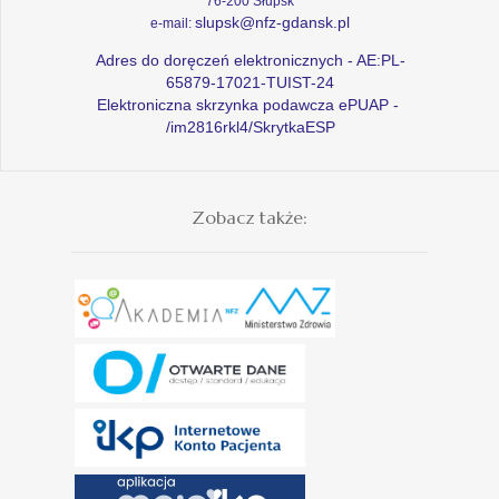
76-200 Słupsk
slupsk@nfz-gdansk.pl
e-mail:
Adres do doręczeń elektronicznych - AE:PL-
65879-17021-TUIST-24
Elektroniczna skrzynka podawcza ePUAP -
/im2816rkl4/SkrytkaESP
Zobacz także: