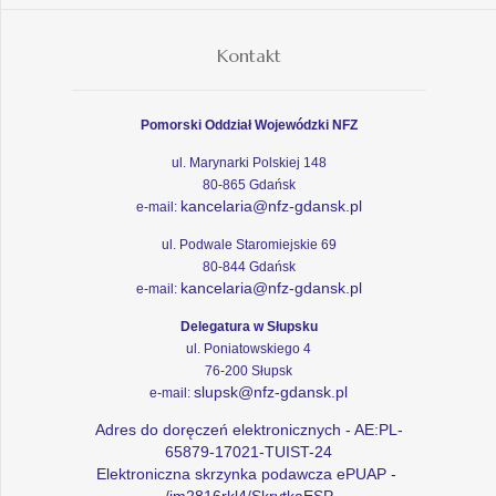
Kontakt
Pomorski Oddział Wojewódzki NFZ
ul. Marynarki Polskiej 148
80-865 Gdańsk
kancelaria@nfz-gdansk.pl
e-mail:
ul. Podwale Staromiejskie 69
80-844 Gdańsk
kancelaria@nfz-gdansk.pl
e-mail:
Delegatura w Słupsku
ul. Poniatowskiego 4
76-200 Słupsk
slupsk@nfz-gdansk.pl
e-mail:
Adres do doręczeń elektronicznych - AE:PL-
65879-17021-TUIST-24
Elektroniczna skrzynka podawcza ePUAP -
/im2816rkl4/SkrytkaESP