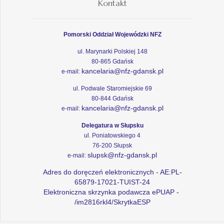
Kontakt
Pomorski Oddział Wojewódzki NFZ
ul. Marynarki Polskiej 148
80-865 Gdańsk
kancelaria@nfz-gdansk.pl
e-mail:
ul. Podwale Staromiejskie 69
80-844 Gdańsk
kancelaria@nfz-gdansk.pl
e-mail:
Delegatura w Słupsku
ul. Poniatowskiego 4
76-200 Słupsk
slupsk@nfz-gdansk.pl
e-mail:
Adres do doręczeń elektronicznych - AE:PL-
65879-17021-TUIST-24
Elektroniczna skrzynka podawcza ePUAP -
/im2816rkl4/SkrytkaESP