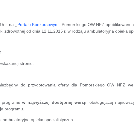
 r. na ,,
Portalu Konkursowym
'' Pomorskiego OW NFZ opublikowano og
i zdrowotnej od dnia 12.11.2015 r. w rodzaju ambulatoryjna opieka spe
1.
wskazanej stronie.
ezbędny do przygotowania oferty dla Pomorskiego OW NFZ we w
a programu
w najwyższej dostępnej wersji
, obsługującej najnows
je programu.
 ambulatoryjna opieka specjalistyczna.