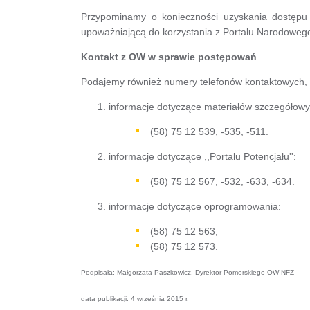
Przypominamy o konieczności uzyskania dostępu 
upoważniającą do korzystania z Portalu Narodoweg
Kontakt z OW w sprawie postępowań
Podajemy również numery telefonów kontaktowych, p
informacje dotyczące materiałów szczegółowy
(58) 75 12 539, -535, -511.
informacje dotyczące ,,Portalu Potencjału'':
(58) 75 12 567, -532, -633, -634.
informacje dotyczące oprogramowania:
(58) 75 12 563,
(58) 75 12 573.
Podpisała: Małgorzata Paszkowicz, Dyrektor Pomorskiego OW NFZ
data publikacji: 4 września 2015 r.