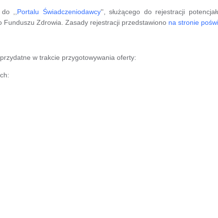
do ,,
Portalu Świadczeniodawcy
'', służącego do rejestracji poten
o Funduszu Zdrowia. Zasady rejestracji przedstawiono
na stronie pośw
rzydatne w trakcie przygotowywania oferty:
ch: