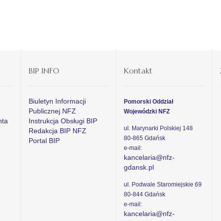
BIP INFO
Kontakt
Biuletyn Informacji
Pomorski Oddział
Publicznej NFZ
Wojewódzki NFZ
nta
Instrukcja Obsługi BIP
ul. Marynarki Polskiej 148
Redakcja BIP NFZ
80-865 Gdańsk
Portal BIP
e-mail:
kancelaria@nfz-
gdansk.pl
ul. Podwale Staromiejskie 69
80-844 Gdańsk
e-mail:
kancelaria@nfz-