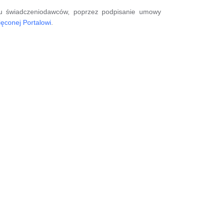
cjału świadczeniodawców, poprzez podpisanie umowy
ięconej Portalowi
.