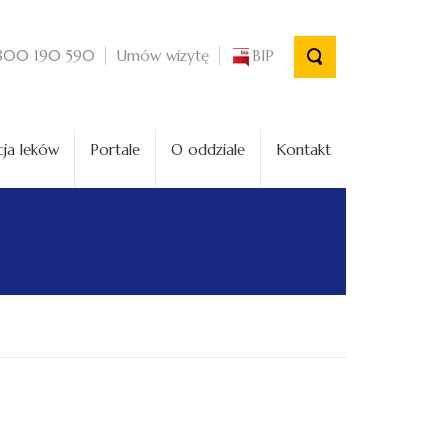
Umów wizytę
BIP
800 190 590
ja leków
Portale
O oddziale
Kontakt