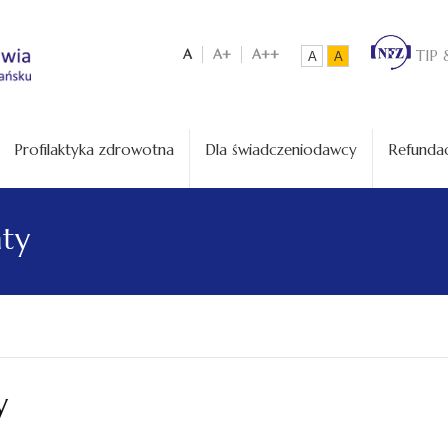
A
A+
A++
TIP 
A
A
Profilaktyka zdrowotna
Dla świadczeniodawcy
Refundac
aty
y