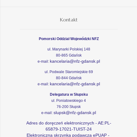
Kontakt
Pomorski Oddział Wojewódzki NFZ
ul. Marynarki Polskiej 148
80-865 Gdańsk
kancelaria@nfz-gdansk.pl
e-mail:
ul. Podwale Staromiejskie 69
80-844 Gdańsk
kancelaria@nfz-gdansk.pl
e-mail:
Delegatura w Słupsku
ul. Poniatowskiego 4
76-200 Słupsk
slupsk@nfz-gdansk.pl
e-mail:
Adres do doręczeń elektronicznych - AE:PL-
65879-17021-TUIST-24
Elektroniczna skrzynka podawcza ePUAP -