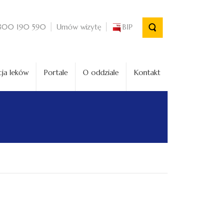
Umów wizytę
BIP
800 190 590
ja leków
Portale
O oddziale
Kontakt