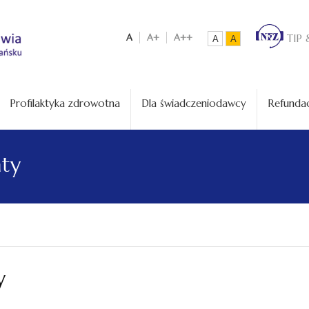
A
A+
A++
TIP 
A
A
Profilaktyka zdrowotna
Dla świadczeniodawcy
Refundac
aty
y