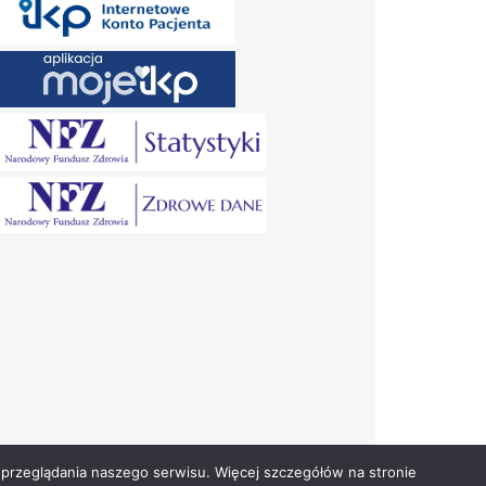
przeglądania naszego serwisu. Więcej szczegółów na stronie