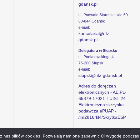
gdansk.pl
ul. Podwale Staromiejskie 69
80-844 Gdańsk
e-mail:
kancelaria@nfz-
gdansk.pl
Delegatura w Słupsku
ul. Poniatowskiego 4
76-200 Słupsk
e-mail:
slupsk@nfz-gdansk.pl
Adres do doręczeń
elektronicznych - AE:PL-
65879-17021-TUIST-24
Elektroniczna skrzynka
podawcza ePUAP -
/im2816rkl4/SkrytkaESP
ez nas plików cookies. Pozwalają nam one zapewnić Ci wygodę podczas 