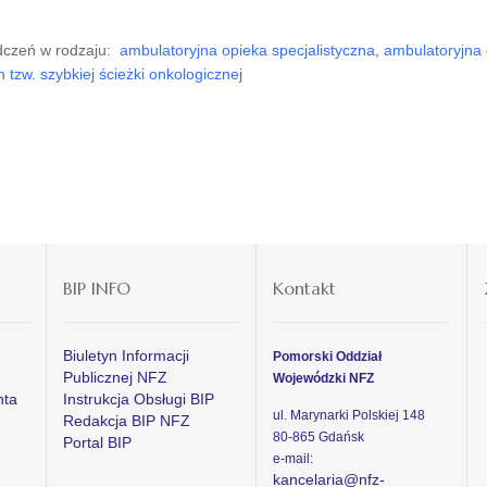
dczeń w rodzaju:
ambulatoryjna opieka specjalistyczna
,
ambulatoryjna 
tzw. szybkiej ścieżki onkologicznej
BIP INFO
Kontakt
Biuletyn Informacji
Pomorski Oddział
Publicznej NFZ
Wojewódzki NFZ
nta
Instrukcja Obsługi BIP
ul. Marynarki Polskiej 148
Redakcja BIP NFZ
80-865 Gdańsk
Portal BIP
e-mail:
kancelaria@nfz-