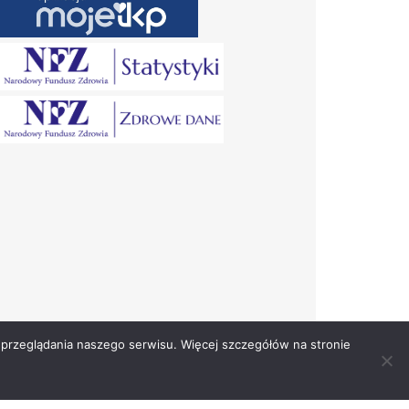
przeglądania naszego serwisu. Więcej szczegółów na stronie