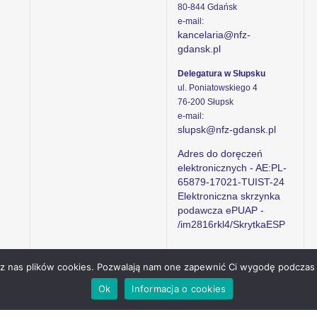
80-844 Gdańsk
e-mail:
kancelaria@nfz-
gdansk.pl
Delegatura w Słupsku
ul. Poniatowskiego 4
76-200 Słupsk
e-mail:
slupsk@nfz-gdansk.pl
Adres do doręczeń
elektronicznych - AE:PL-
65879-17021-TUIST-24
Elektroniczna skrzynka
podawcza ePUAP -
/im2816rkl4/SkrytkaESP
ez nas plików cookies. Pozwalają nam one zapewnić Ci wygodę podczas 
Ok
Informacja o cookies