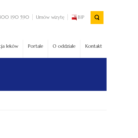
Umów wizytę
BIP
800 190 590
ja leków
Portale
O oddziale
Kontakt