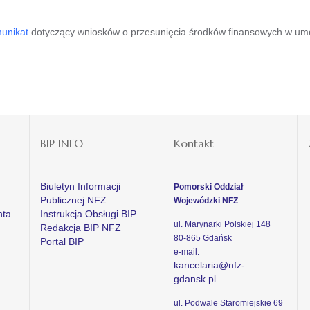
unikat
dotyczący wniosków o przesunięcia środków finansowych w umow
BIP INFO
Kontakt
Biuletyn Informacji
Pomorski Oddział
Publicznej NFZ
Wojewódzki NFZ
nta
Instrukcja Obsługi BIP
ul. Marynarki Polskiej 148
Redakcja BIP NFZ
80-865 Gdańsk
Portal BIP
e-mail:
kancelaria@nfz-
gdansk.pl
ul. Podwale Staromiejskie 69