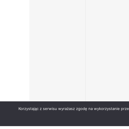
Korzystając z serwisu wyrażasz zgodę na wykorzystanie prz
Copyright © Narodowy Fundusz Zdrowia 2024.