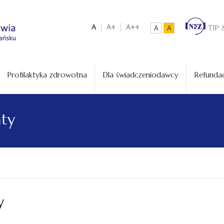
A
A+
A++
TIP 
A
A
Profilaktyka zdrowotna
Dla świadczeniodawcy
Refundac
aty
y