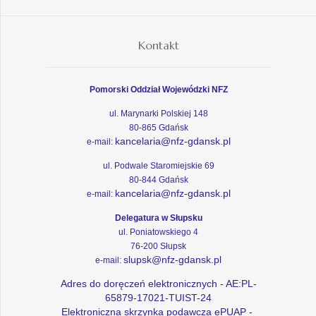
Kontakt
Pomorski Oddział Wojewódzki NFZ
ul. Marynarki Polskiej 148
80-865 Gdańsk
kancelaria@nfz-gdansk.pl
e-mail:
ul. Podwale Staromiejskie 69
80-844 Gdańsk
kancelaria@nfz-gdansk.pl
e-mail:
Delegatura w Słupsku
ul. Poniatowskiego 4
76-200 Słupsk
slupsk@nfz-gdansk.pl
e-mail:
Adres do doręczeń elektronicznych - AE:PL-
65879-17021-TUIST-24
Elektroniczna skrzynka podawcza ePUAP -