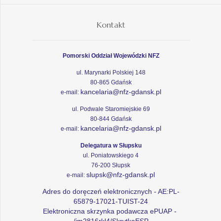
Kontakt
Pomorski Oddział Wojewódzki NFZ
ul. Marynarki Polskiej 148
80-865 Gdańsk
kancelaria@nfz-gdansk.pl
e-mail:
ul. Podwale Staromiejskie 69
80-844 Gdańsk
kancelaria@nfz-gdansk.pl
e-mail:
Delegatura w Słupsku
ul. Poniatowskiego 4
76-200 Słupsk
slupsk@nfz-gdansk.pl
e-mail:
Adres do doręczeń elektronicznych - AE:PL-
65879-17021-TUIST-24
Elektroniczna skrzynka podawcza ePUAP -
/im2816rkl4/SkrytkaESP