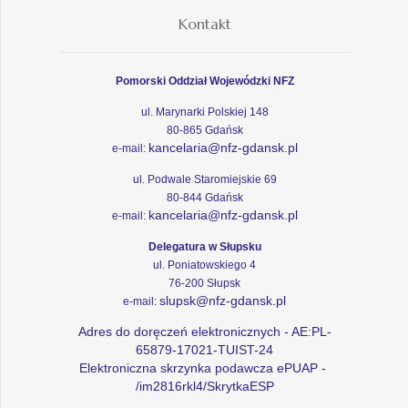
Kontakt
Pomorski Oddział Wojewódzki NFZ
ul. Marynarki Polskiej 148
80-865 Gdańsk
kancelaria@nfz-gdansk.pl
e-mail:
ul. Podwale Staromiejskie 69
80-844 Gdańsk
kancelaria@nfz-gdansk.pl
e-mail:
Delegatura w Słupsku
ul. Poniatowskiego 4
76-200 Słupsk
slupsk@nfz-gdansk.pl
e-mail:
Adres do doręczeń elektronicznych - AE:PL-
65879-17021-TUIST-24
Elektroniczna skrzynka podawcza ePUAP -
/im2816rkl4/SkrytkaESP