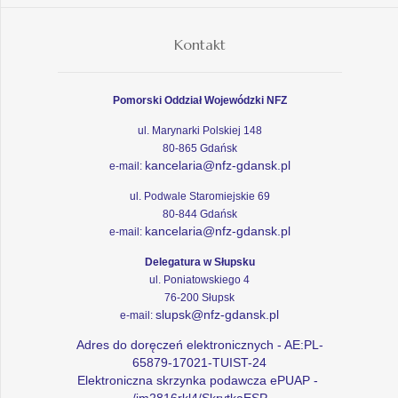
Kontakt
Pomorski Oddział Wojewódzki NFZ
ul. Marynarki Polskiej 148
80-865 Gdańsk
kancelaria@nfz-gdansk.pl
e-mail:
ul. Podwale Staromiejskie 69
80-844 Gdańsk
kancelaria@nfz-gdansk.pl
e-mail:
Delegatura w Słupsku
ul. Poniatowskiego 4
76-200 Słupsk
slupsk@nfz-gdansk.pl
e-mail:
Adres do doręczeń elektronicznych - AE:PL-
65879-17021-TUIST-24
Elektroniczna skrzynka podawcza ePUAP -
/im2816rkl4/SkrytkaESP