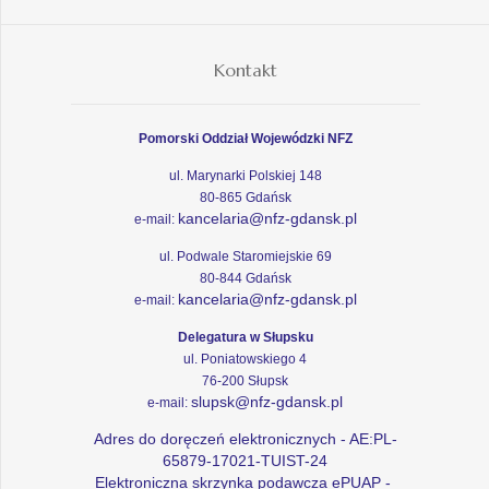
Kontakt
Pomorski Oddział Wojewódzki NFZ
ul. Marynarki Polskiej 148
80-865 Gdańsk
kancelaria@nfz-gdansk.pl
e-mail:
ul. Podwale Staromiejskie 69
80-844 Gdańsk
kancelaria@nfz-gdansk.pl
e-mail:
Delegatura w Słupsku
ul. Poniatowskiego 4
76-200 Słupsk
slupsk@nfz-gdansk.pl
e-mail:
Adres do doręczeń elektronicznych - AE:PL-
65879-17021-TUIST-24
Elektroniczna skrzynka podawcza ePUAP -