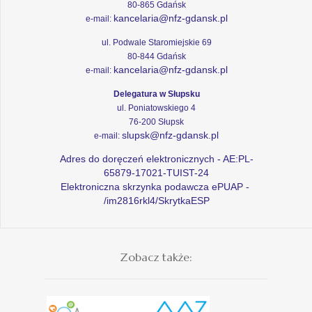
80-865 Gdańsk
kancelaria@nfz-gdansk.pl
e-mail:
ul. Podwale Staromiejskie 69
80-844 Gdańsk
kancelaria@nfz-gdansk.pl
e-mail:
Delegatura w Słupsku
ul. Poniatowskiego 4
76-200 Słupsk
slupsk@nfz-gdansk.pl
e-mail:
Adres do doręczeń elektronicznych - AE:PL-
65879-17021-TUIST-24
Elektroniczna skrzynka podawcza ePUAP -
/im2816rkl4/SkrytkaESP
Zobacz także: