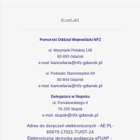
Kontakt
Pomorski Oddział Wojewódzki NFZ
ul. Marynarki Polskiej 148
80-865 Gdańsk
kancelaria@nfz-gdansk.pl
e-mail:
ul. Podwale Staromiejskie 69
80-844 Gdańsk
kancelaria@nfz-gdansk.pl
e-mail:
Delegatura w Słupsku
ul. Poniatowskiego 4
76-200 Słupsk
slupsk@nfz-gdansk.pl
e-mail:
Adres do doręczeń elektronicznych - AE:PL-
65879-17021-TUIST-24
Elektroniczna skrzynka podawcza ePUAP -