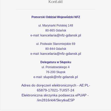
Kontakt
Pomorski Oddział Wojewódzki NFZ
ul. Marynarki Polskiej 148
80-865 Gdańsk
kancelaria@nfz-gdansk.pl
e-mail:
ul. Podwale Staromiejskie 69
80-844 Gdańsk
kancelaria@nfz-gdansk.pl
e-mail:
Delegatura w Słupsku
ul. Poniatowskiego 4
76-200 Słupsk
slupsk@nfz-gdansk.pl
e-mail:
Adres do doręczeń elektronicznych - AE:PL-
65879-17021-TUIST-24
Elektroniczna skrzynka podawcza ePUAP -
/im2816rkl4/SkrytkaESP