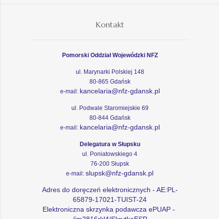
Kontakt
Pomorski Oddział Wojewódzki NFZ
ul. Marynarki Polskiej 148
80-865 Gdańsk
kancelaria@nfz-gdansk.pl
e-mail:
ul. Podwale Staromiejskie 69
80-844 Gdańsk
kancelaria@nfz-gdansk.pl
e-mail:
Delegatura w Słupsku
ul. Poniatowskiego 4
76-200 Słupsk
slupsk@nfz-gdansk.pl
e-mail:
Adres do doręczeń elektronicznych - AE:PL-
65879-17021-TUIST-24
Elektroniczna skrzynka podawcza ePUAP -
/im2816rkl4/SkrytkaESP