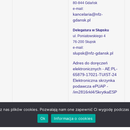
80-844 Gdańsk
e-mail:
kancelaria@nfz-
gdansk.pl
Delegatura w Słupsku
ul. Poniatowskiego 4
76-200 Słupsk
e-mail:
slupsk@nfz-gdansk.pl
Adres do doręczeń
elektronicznych - AE:PL-
65879-17021-TUIST-24
Elektroniczna skrzynka
podawcza ePUAP -
/im2816rkl4/SkrytkaESP
ez nas plików cookies. Pozwalają nam one zapewnić Ci wygodę podczas 
Ok
Informacja o cookies