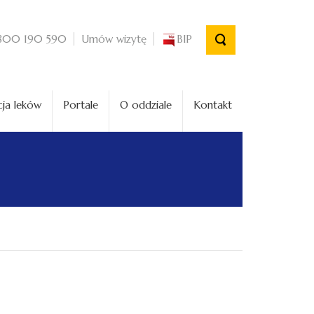
Umów wizytę
BIP
800 190 590
ja leków
Portale
O oddziale
Kontakt