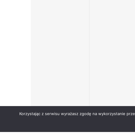
Korzystając z serwisu wyrażasz zgodę na wykorzystanie prz
Copyright © Narodowy Fundusz Zdrowia 2024.