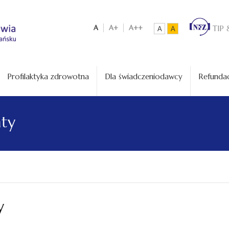
A
A+
A++
TIP 
A
A
Profilaktyka zdrowotna
Dla świadczeniodawcy
Refundac
aty
y