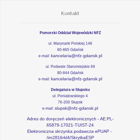
Kontakt
Pomorski Oddział Wojewódzki NFZ
ul. Marynarki Polskiej 148
80-865 Gdańsk
kancelaria@nfz-gdansk.pl
e-mail:
ul. Podwale Staromiejskie 69
80-844 Gdańsk
kancelaria@nfz-gdansk.pl
e-mail:
Delegatura w Słupsku
ul. Poniatowskiego 4
76-200 Słupsk
slupsk@nfz-gdansk.pl
e-mail:
Adres do doręczeń elektronicznych - AE:PL-
65879-17021-TUIST-24
Elektroniczna skrzynka podawcza ePUAP -
/im2816rkl4/SkrytkaESP