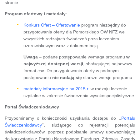
stronie.
Program ofertowy i materiały:
Konkurs Ofert – Ofertowanie
program niezbędny do
przygotowania oferty dla Pomorskiego OW NFZ we
wszystkich rodzajach świadczeń poza leczeniem
uzdrowiskowym wraz z dokumentacją.
Uwaga
– podane postępowanie wymaga programu
w
najwyższej dostępnej wersji
, obsługującej najnowszy
format
ssx
. Do przygotowania oferty w podanym
postępowaniu
nie nadają się
starsze wersje programu.
materiały informacyjne na 2015 r.
w rodzaju leczenie
szpitalne w zakresie świadczenia wysokospecjalistyczne.
Portal Świadczeniodawcy
Przypominamy o konieczności uzyskania dostępu do ,,
Portalu
Świadczeniodawcy
'', służącego do rejestracji potencjału
świadczeniodawców, poprzez podpisanie umowy upoważniającą
do korzystania z Portalu Narodowego Funduszu Zdrowia. Zasady