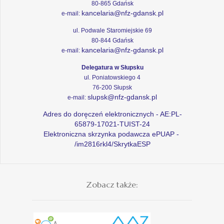
80-865 Gdańsk
kancelaria@nfz-gdansk.pl
e-mail:
ul. Podwale Staromiejskie 69
80-844 Gdańsk
kancelaria@nfz-gdansk.pl
e-mail:
Delegatura w Słupsku
ul. Poniatowskiego 4
76-200 Słupsk
slupsk@nfz-gdansk.pl
e-mail:
Adres do doręczeń elektronicznych - AE:PL-
65879-17021-TUIST-24
Elektroniczna skrzynka podawcza ePUAP -
/im2816rkl4/SkrytkaESP
Zobacz także: