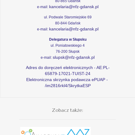
80-865 Gdańsk
kancelaria@nfz-gdansk.pl
e-mail:
ul. Podwale Staromiejskie 69
80-844 Gdańsk
kancelaria@nfz-gdansk.pl
e-mail:
Delegatura w Słupsku
ul. Poniatowskiego 4
76-200 Słupsk
slupsk@nfz-gdansk.pl
e-mail:
Adres do doręczeń elektronicznych - AE:PL-
65879-17021-TUIST-24
Elektroniczna skrzynka podawcza ePUAP -
/im2816rkl4/SkrytkaESP
Zobacz także: