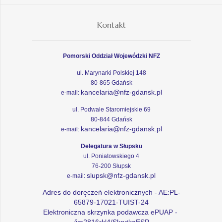
Kontakt
Pomorski Oddział Wojewódzki NFZ
ul. Marynarki Polskiej 148
80-865 Gdańsk
kancelaria@nfz-gdansk.pl
e-mail:
ul. Podwale Staromiejskie 69
80-844 Gdańsk
kancelaria@nfz-gdansk.pl
e-mail:
Delegatura w Słupsku
ul. Poniatowskiego 4
76-200 Słupsk
slupsk@nfz-gdansk.pl
e-mail:
Adres do doręczeń elektronicznych - AE:PL-
65879-17021-TUIST-24
Elektroniczna skrzynka podawcza ePUAP -
/im2816rkl4/SkrytkaESP