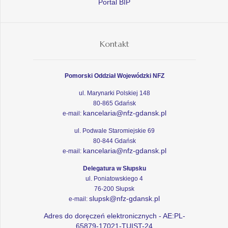
Portal BIP
Kontakt
Pomorski Oddział Wojewódzki NFZ
ul. Marynarki Polskiej 148
80-865 Gdańsk
kancelaria@nfz-gdansk.pl
e-mail:
ul. Podwale Staromiejskie 69
80-844 Gdańsk
kancelaria@nfz-gdansk.pl
e-mail:
Delegatura w Słupsku
ul. Poniatowskiego 4
76-200 Słupsk
slupsk@nfz-gdansk.pl
e-mail:
Adres do doręczeń elektronicznych - AE:PL-
65879-17021-TUIST-24