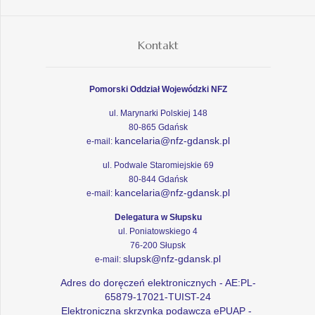
Kontakt
Pomorski Oddział Wojewódzki NFZ
ul. Marynarki Polskiej 148
80-865 Gdańsk
kancelaria@nfz-gdansk.pl
e-mail:
ul. Podwale Staromiejskie 69
80-844 Gdańsk
kancelaria@nfz-gdansk.pl
e-mail:
Delegatura w Słupsku
ul. Poniatowskiego 4
76-200 Słupsk
slupsk@nfz-gdansk.pl
e-mail:
Adres do doręczeń elektronicznych - AE:PL-
65879-17021-TUIST-24
Elektroniczna skrzynka podawcza ePUAP -