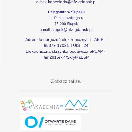
kancelaria@nfz-gdansk.pl
e-mail:
Delegatura w Słupsku
ul. Poniatowskiego 4
76-200 Słupsk
slupsk@nfz-gdansk.pl
e-mail:
Adres do doręczeń elektronicznych - AE:PL-
65879-17021-TUIST-24
Elektroniczna skrzynka podawcza ePUAP -
/im2816rkl4/SkrytkaESP
Zobacz także: