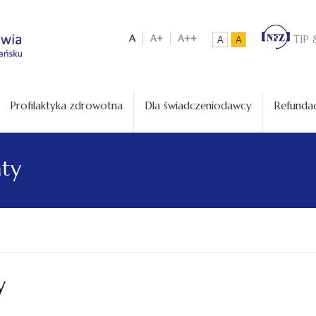
A
A+
A++
TIP 
A
A
Profilaktyka zdrowotna
Dla świadczeniodawcy
Refundac
aty
y