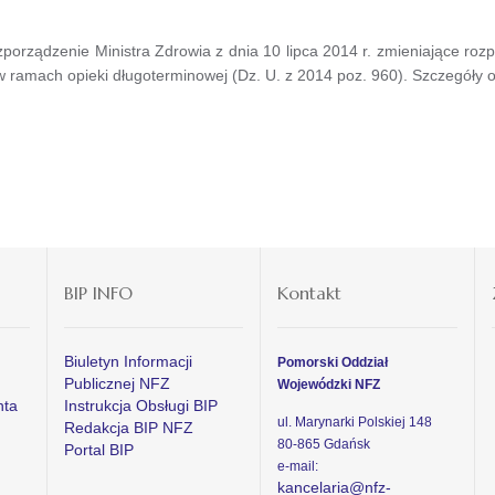
rządzenie Ministra Zdrowia z dnia 10 lipca 2014 r. zmieniające ro
w ramach opieki długoterminowej
(Dz. U. z 2014 poz. 960).
Szczegóły 
BIP INFO
Kontakt
Biuletyn Informacji
Pomorski Oddział
Publicznej NFZ
Wojewódzki NFZ
nta
Instrukcja Obsługi BIP
ul. Marynarki Polskiej 148
Redakcja BIP NFZ
80-865 Gdańsk
Portal BIP
e-mail:
kancelaria@nfz-