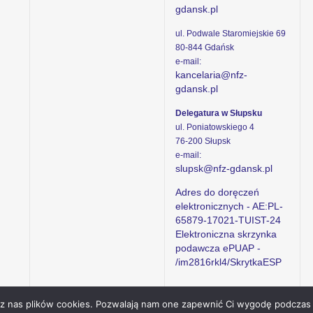
gdansk.pl
ul. Podwale Staromiejskie 69
80-844 Gdańsk
e-mail:
kancelaria@nfz-
gdansk.pl
Delegatura w Słupsku
ul. Poniatowskiego 4
76-200 Słupsk
e-mail:
slupsk@nfz-gdansk.pl
Adres do doręczeń
elektronicznych - AE:PL-
65879-17021-TUIST-24
Elektroniczna skrzynka
podawcza ePUAP -
/im2816rkl4/SkrytkaESP
ez nas plików cookies. Pozwalają nam one zapewnić Ci wygodę podczas 