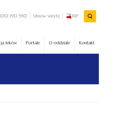
Umów wizytę
BIP
800 190 590
ja leków
Portale
O oddziale
Kontakt