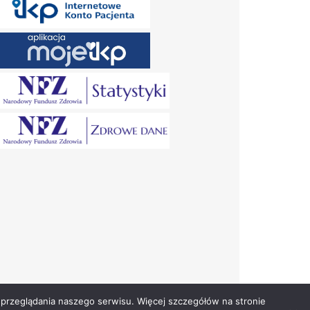
przeglądania naszego serwisu. Więcej szczegółów na stronie