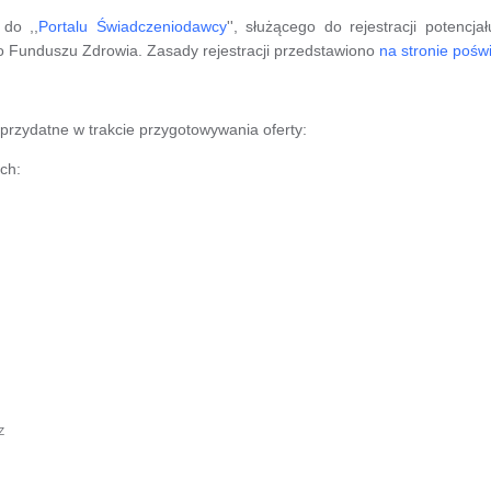
do ,,
Portalu Świadczeniodawcy
'', służącego do rejestracji poten
o Funduszu Zdrowia. Zasady rejestracji przedstawiono
na stronie pośw
rzydatne w trakcie przygotowywania oferty:
ch:
Z