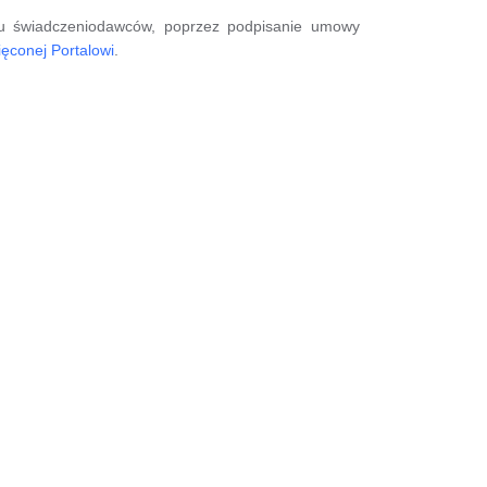
cjału świadczeniodawców, poprzez podpisanie umowy
ięconej Portalowi
.