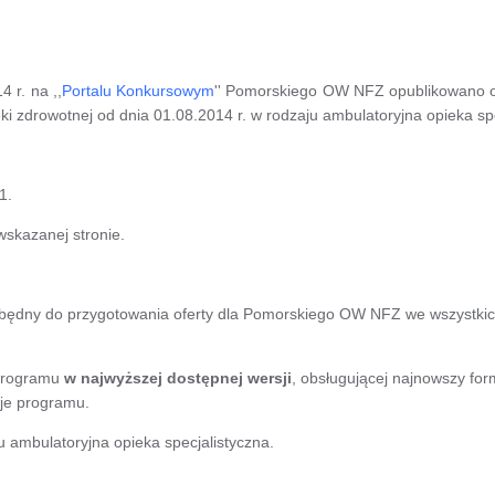
 r. na ,,
Portalu Konkursowym
'' Pomorskiego OW NFZ opublikowano og
i zdrowotnej od dnia 01.08.2014 r. w rodzaju ambulatoryjna opieka spe
1.
wskazanej stronie.
będny do przygotowania oferty dla Pomorskiego OW NFZ we wszystkic
programu
w najwyższej dostępnej wersji
, obsługującej najnowszy fo
je programu.
 ambulatoryjna opieka specjalistyczna.