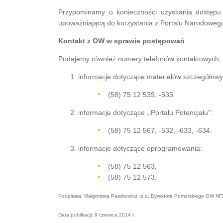
Przypominamy o konieczności uzyskania dostępu 
upoważniającą do korzystania z Portalu Narodoweg
Kontakt z OW w sprawie postępowań
Podajemy również numery telefonów kontaktowych, p
informacje dotyczące materiałów szczegółowy
(58) 75 12 539, -535.
informacje dotyczące ,,Portalu Potencjału'':
(58) 75 12 567, -532, -633, -634.
informacje dotyczące oprogramowania:
(58) 75 12 563,
(58) 75 12 573.
Podpisała: Małgorzata Paszkowicz, p.o, Dyrektora Pomorskiego OW NF
Data publikacji: 9 czerwca 2014 r.