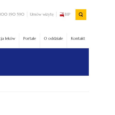
Umów wizytę
BIP
800 190 590
ja leków
Portale
O oddziale
Kontakt