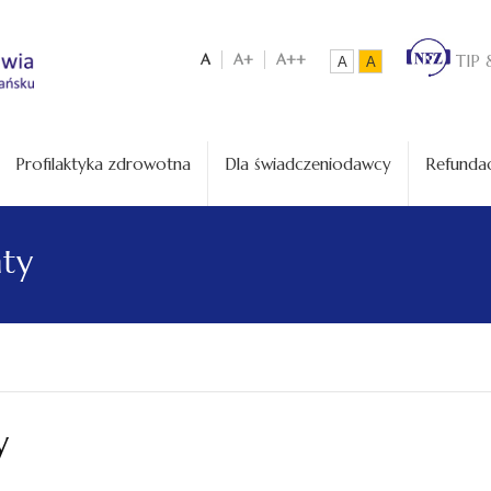
A
A+
A++
TIP 
A
A
Profilaktyka zdrowotna
Dla świadczeniodawcy
Refundac
aty
y