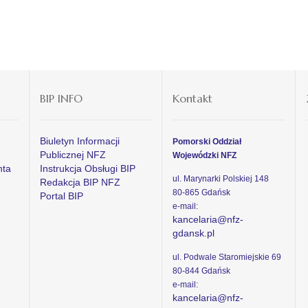
BIP INFO
Kontakt
Biuletyn Informacji
Pomorski Oddział
Publicznej NFZ
Wojewódzki NFZ
nta
Instrukcja Obsługi BIP
ul. Marynarki Polskiej 148
Redakcja BIP NFZ
80-865 Gdańsk
Portal BIP
e-mail:
kancelaria@nfz-
gdansk.pl
ul. Podwale Staromiejskie 69
80-844 Gdańsk
e-mail:
kancelaria@nfz-