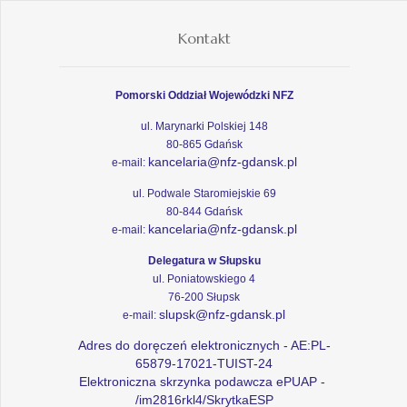
Kontakt
Pomorski Oddział Wojewódzki NFZ
ul. Marynarki Polskiej 148
80-865 Gdańsk
kancelaria@nfz-gdansk.pl
e-mail:
ul. Podwale Staromiejskie 69
80-844 Gdańsk
kancelaria@nfz-gdansk.pl
e-mail:
Delegatura w Słupsku
ul. Poniatowskiego 4
76-200 Słupsk
slupsk@nfz-gdansk.pl
e-mail:
Adres do doręczeń elektronicznych - AE:PL-
65879-17021-TUIST-24
Elektroniczna skrzynka podawcza ePUAP -
/im2816rkl4/SkrytkaESP