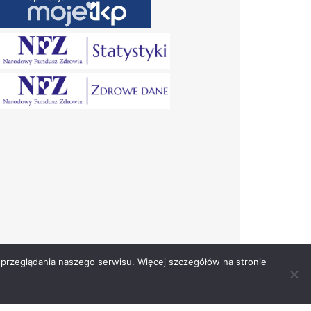
przeglądania naszego serwisu. Więcej szczegółów na stronie