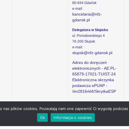
80-844 Gdańsk
e-mail:
kancelaria@nfz-
gdansk.pl
Delegatura w Słupsku
ul. Poniatowskiego 4
76-200 Słupsk
e-mail:
slupsk@nfz-gdansk.pl
Adres do doręczeń
elektronicznych - AE:PL-
65879-17021-TUIST-24
Elektroniczna skrzynka
podawcza ePUAP -
/im2816rkl4/SkrytkaESP
ez nas plików cookies. Pozwalają nam one zapewnić Ci wygodę podczas 
Ok
Informacja o cookies