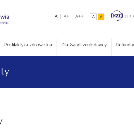
A
A+
A++
TIP 
A
A
Profilaktyka zdrowotna
Dla świadczeniodawcy
Refundac
aty
y