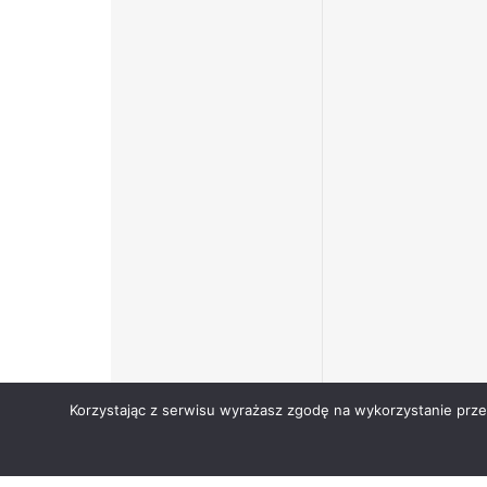
Korzystając z serwisu wyrażasz zgodę na wykorzystanie prz
Copyright © Narodowy Fundusz Zdrowia 2024.