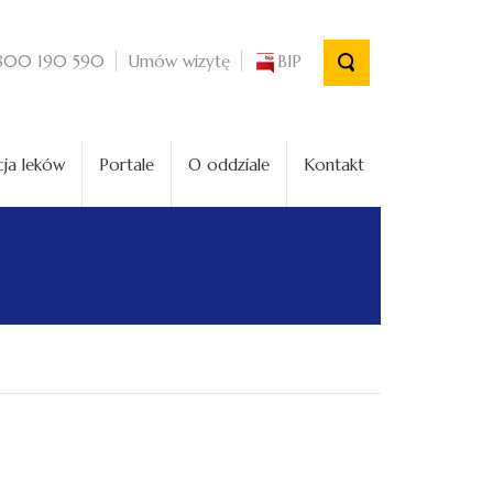
Umów wizytę
BIP
800 190 590
ja leków
Portale
O oddziale
Kontakt