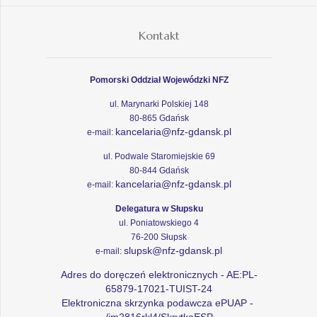
Kontakt
Pomorski Oddział Wojewódzki NFZ
ul. Marynarki Polskiej 148
80-865 Gdańsk
kancelaria@nfz-gdansk.pl
e-mail:
ul. Podwale Staromiejskie 69
80-844 Gdańsk
kancelaria@nfz-gdansk.pl
e-mail:
Delegatura w Słupsku
ul. Poniatowskiego 4
76-200 Słupsk
slupsk@nfz-gdansk.pl
e-mail:
Adres do doręczeń elektronicznych - AE:PL-
65879-17021-TUIST-24
Elektroniczna skrzynka podawcza ePUAP -
/im2816rkl4/SkrytkaESP