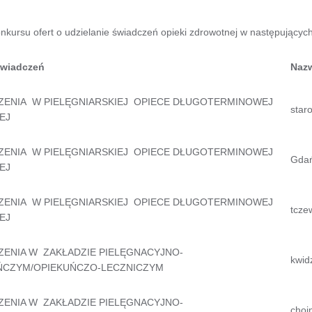
nkursu ofert o udzielanie świadczeń opieki zdrowotnej w następujący
świadczeń
Nazw
ZENIA W PIELĘGNIARSKIEJ OPIECE DŁUGOTERMINOWEJ
star
EJ
ZENIA W PIELĘGNIARSKIEJ OPIECE DŁUGOTERMINOWEJ
Gdań
EJ
ZENIA W PIELĘGNIARSKIEJ OPIECE DŁUGOTERMINOWEJ
tcze
EJ
ZENIA W ZAKŁADZIE PIELĘGNACYJNO-
kwid
ŃCZYM/OPIEKUŃCZO-LECZNICZYM
ZENIA W ZAKŁADZIE PIELĘGNACYJNO-
chojn