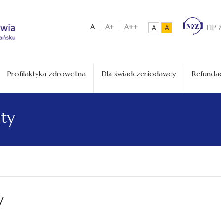
A
A+
A++
TIP 
A
A
Profilaktyka zdrowotna
Dla świadczeniodawcy
Refundac
aty
y