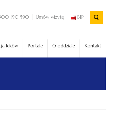
Umów wizytę
BIP
800 190 590
ja leków
Portale
O oddziale
Kontakt