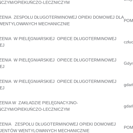
ŃCZYM/OPIEKUŃCZO-LECZNICZYM
ZENIA ZESPOŁU DŁUGOTERMINOWEJ OPIEKI DOMOWEJ DLA
POM
 WENTYLOWANYCH MECHANICZNIE
ZENIA W PIELĘGNIARSKIEJ OPIECE DŁUGOTERMINOWEJ
człu
EJ
ZENIA W PIELĘGNIARSKIEJ OPIECE DŁUGOTERMINOWEJ
Gdyn
EJ
ZENIA W PIELĘGNIARSKIEJ OPIECE DŁUGOTERMINOWEJ
gdań
EJ
ZENIA W ZAKŁADZIE PIELĘGNACYJNO-
gdań
ŃCZYM/OPIEKUŃCZO-LECZNICZYM
ZENIA ZESPOŁU DŁUGOTERMINOWEJ OPIEKI DOMOWEJ
POM
CJENTÓW WENTYLOWANYCH MECHANICZNIE