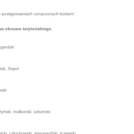
ch postępowaniach oznaczonych kodami:
a obszaru terytorialnego
ogardzki
sk, Sopot
wski
zyński, malborski, sztumski
icki, człuchowski, starogardzki, tczewski