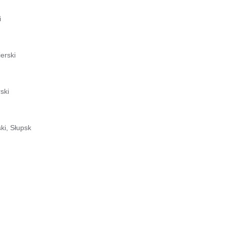
i
erski
ski
ki, Słupsk