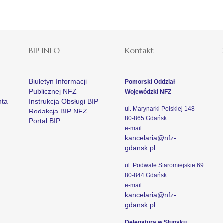
BIP INFO
Kontakt
Biuletyn Informacji
Pomorski Oddział
Publicznej NFZ
Wojewódzki NFZ
nta
Instrukcja Obsługi BIP
ul. Marynarki Polskiej 148
Redakcja BIP NFZ
80-865 Gdańsk
Portal BIP
e-mail:
kancelaria@nfz-
gdansk.pl
ul. Podwale Staromiejskie 69
80-844 Gdańsk
e-mail:
kancelaria@nfz-
gdansk.pl
Delegatura w Słupsku