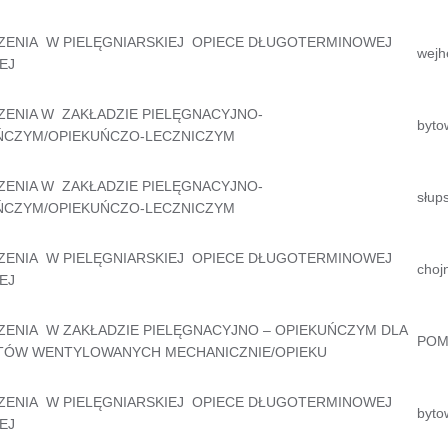
ZENIA W PIELĘGNIARSKIEJ OPIECE DŁUGOTERMINOWEJ
wejh
EJ
ZENIA W ZAKŁADZIE PIELĘGNACYJNO-
bytow
ŃCZYM/OPIEKUŃCZO-LECZNICZYM
ZENIA W ZAKŁADZIE PIELĘGNACYJNO-
słups
ŃCZYM/OPIEKUŃCZO-LECZNICZYM
ZENIA W PIELĘGNIARSKIEJ OPIECE DŁUGOTERMINOWEJ
chojn
EJ
ZENIA W ZAKŁADZIE PIELĘGNACYJNO – OPIEKUŃCZYM DLA
POM
TÓW WENTYLOWANYCH MECHANICZNIE/OPIEKU
ZENIA W PIELĘGNIARSKIEJ OPIECE DŁUGOTERMINOWEJ
byto
EJ