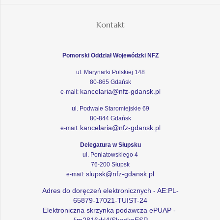
Kontakt
Pomorski Oddział Wojewódzki NFZ
ul. Marynarki Polskiej 148
80-865 Gdańsk
kancelaria@nfz-gdansk.pl
e-mail:
ul. Podwale Staromiejskie 69
80-844 Gdańsk
kancelaria@nfz-gdansk.pl
e-mail:
Delegatura w Słupsku
ul. Poniatowskiego 4
76-200 Słupsk
slupsk@nfz-gdansk.pl
e-mail:
Adres do doręczeń elektronicznych - AE:PL-
65879-17021-TUIST-24
Elektroniczna skrzynka podawcza ePUAP -
/im2816rkl4/SkrytkaESP