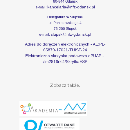
80-844 Gdańsk
kancelaria@nfz-gdansk.pl
e-mail:
Delegatura w Słupsku
ul. Poniatowskiego 4
76-200 Słupsk
slupsk@nfz-gdansk.pl
e-mail:
Adres do doręczeń elektronicznych - AE:PL-
65879-17021-TUIST-24
Elektroniczna skrzynka podawcza ePUAP -
/im2816rkl4/SkrytkaESP
Zobacz także: