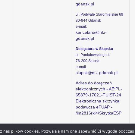
gdansk.pl
ul. Podwale Staromiejskie 69
80-844 Gdańsk
e-mail:
kancelaria@nfz-
gdansk.pl
Delegatura w Słupsku
ul. Poniatowskiego 4
76-200 Słupsk
e-mail:
slupsk@nfz-gdansk.pl
Adres do doręczeń
elektronicznych - AE:PL-
65879-17021-TUIST-24
Elektroniczna skrzynka
podawcza ePUAP -
/im2816rkl4/SkrytkaESP
ez nas plików cookies. Pozwalają nam one zapewnić Ci wygodę podczas 