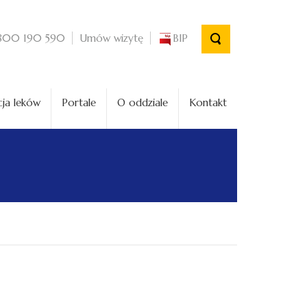
Umów wizytę
BIP
800 190 590
ja leków
Portale
O oddziale
Kontakt