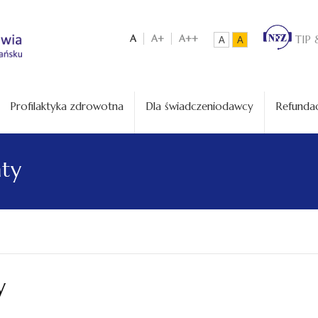
A
A+
A++
TIP 
A
A
Profilaktyka zdrowotna
Dla świadczeniodawcy
Refundac
aty
y