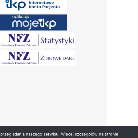
przeglądania naszego serwisu. Więcej szczegółów na stronie