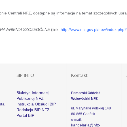
onie Centrali NFZ, dostępne są informacje na temat szczególnych upr
UPRAWNIENIA SZCZEGÓLNE
(link:
http://www.nfz.gov.pl/new/index.php
BIP INFO
Kontakt
Biuletyn Informacji
Pomorski Oddział
Publicznej NFZ
Wojewódzki NFZ
nta
Instrukcja Obsługi BIP
ul. Marynarki Polskiej 148
Redakcja BIP NFZ
80-865 Gdańsk
Portal BIP
e-mail:
kancelaria@nfz-