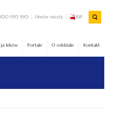
Umów wizytę
BIP
800 190 590
ja leków
Portale
O oddziale
Kontakt