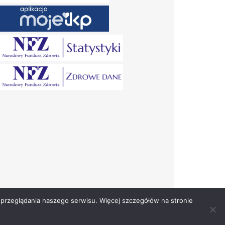
przeglądania naszego serwisu. Więcej szczegółów na stronie