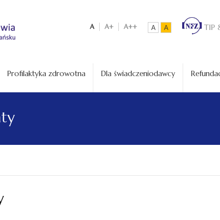
A
A+
A++
TIP 
A
A
Profilaktyka zdrowotna
Dla świadczeniodawcy
Refundac
aty
y