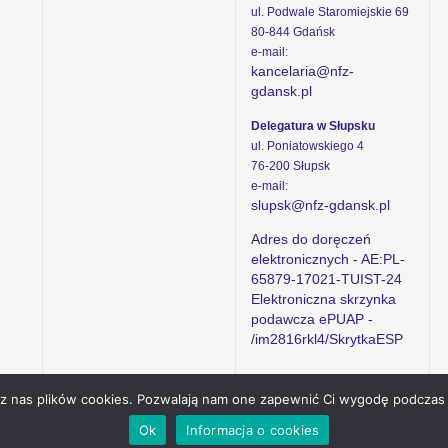
ul. Podwale Staromiejskie 69
80-844 Gdańsk
e-mail:
kancelaria@nfz-
gdansk.pl
Delegatura w Słupsku
ul. Poniatowskiego 4
76-200 Słupsk
e-mail:
slupsk@nfz-gdansk.pl
Adres do doręczeń
elektronicznych - AE:PL-
65879-17021-TUIST-24
Elektroniczna skrzynka
podawcza ePUAP -
/im2816rkl4/SkrytkaESP
ez nas plików cookies. Pozwalają nam one zapewnić Ci wygodę podczas 
Ok
Informacja o cookies