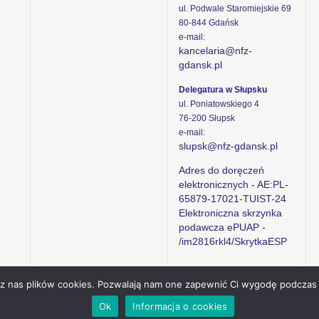
ul. Podwale Staromiejskie 69
80-844 Gdańsk
e-mail:
kancelaria@nfz-
gdansk.pl
Delegatura w Słupsku
ul. Poniatowskiego 4
76-200 Słupsk
e-mail:
slupsk@nfz-gdansk.pl
Adres do doręczeń
elektronicznych - AE:PL-
65879-17021-TUIST-24
Elektroniczna skrzynka
podawcza ePUAP -
/im2816rkl4/SkrytkaESP
ez nas plików cookies. Pozwalają nam one zapewnić Ci wygodę podczas 
Ok
Informacja o cookies