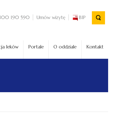
Umów wizytę
BIP
800 190 590
ja leków
Portale
O oddziale
Kontakt