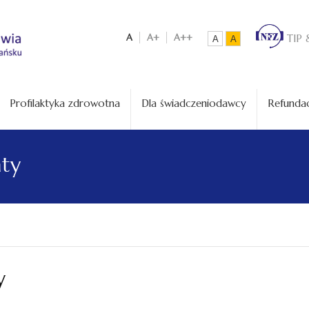
A
A+
A++
TIP 
A
A
Profilaktyka zdrowotna
Dla świadczeniodawcy
Refundac
aty
y