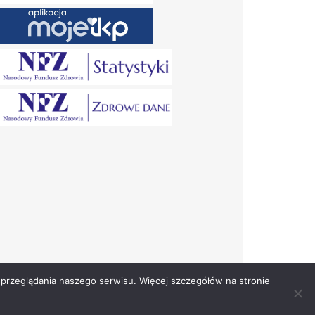
przeglądania naszego serwisu. Więcej szczegółów na stronie