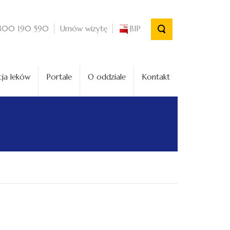
Umów wizytę
BIP
800 190 590
ja leków
Portale
O oddziale
Kontakt