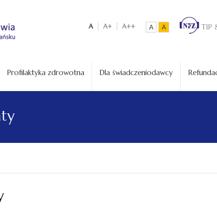
A
A+
A++
TIP 
A
A
Profilaktyka zdrowotna
Dla świadczeniodawcy
Refundac
aty
y