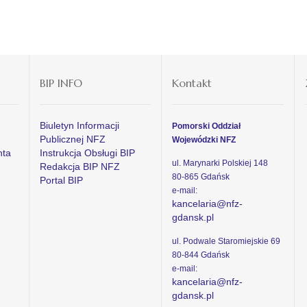
BIP INFO
Kontakt
Biuletyn Informacji
Pomorski Oddział
Publicznej NFZ
Wojewódzki NFZ
nta
Instrukcja Obsługi BIP
ul. Marynarki Polskiej 148
Redakcja BIP NFZ
80-865 Gdańsk
Portal BIP
e-mail:
kancelaria@nfz-
gdansk.pl
ul. Podwale Staromiejskie 69
80-844 Gdańsk
e-mail:
kancelaria@nfz-
gdansk.pl