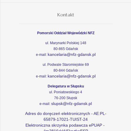
Kontakt
Pomorski Oddział Wojewódzki NFZ
ul. Marynarki Polskiej 148
80-865 Gdańsk
kancelaria@nfz-gdansk.pl
e-mail:
ul. Podwale Staromiejskie 69
80-844 Gdańsk
kancelaria@nfz-gdansk.pl
e-mail:
Delegatura w Słupsku
ul. Poniatowskiego 4
76-200 Słupsk
slupsk@nfz-gdansk.pl
e-mail:
Adres do doręczeń elektronicznych - AE:PL-
65879-17021-TUIST-24
Elektroniczna skrzynka podawcza ePUAP -
/im2816rkl4/SkrytkaESP