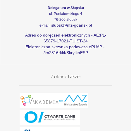
Delegatura w Słupsku
ul. Poniatowskiego 4
76-200 Słupsk
slupsk@nfz-gdansk.pl
e-mail:
Adres do doręczeń elektronicznych - AE:PL-
65879-17021-TUIST-24
Elektroniczna skrzynka podawcza ePUAP -
/im2816rkl4/SkrytkaESP
Zobacz także: