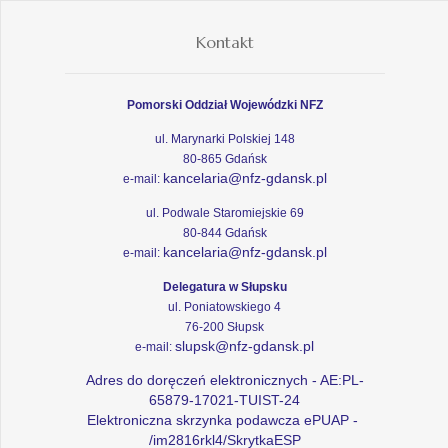
Kontakt
Pomorski Oddział Wojewódzki NFZ
ul. Marynarki Polskiej 148
80-865 Gdańsk
kancelaria@nfz-gdansk.pl
e-mail:
ul. Podwale Staromiejskie 69
80-844 Gdańsk
kancelaria@nfz-gdansk.pl
e-mail:
Delegatura w Słupsku
ul. Poniatowskiego 4
76-200 Słupsk
slupsk@nfz-gdansk.pl
e-mail:
Adres do doręczeń elektronicznych - AE:PL-
65879-17021-TUIST-24
Elektroniczna skrzynka podawcza ePUAP -
/im2816rkl4/SkrytkaESP