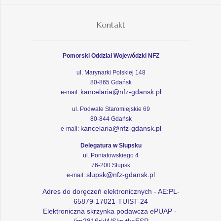
Kontakt
Pomorski Oddział Wojewódzki NFZ
ul. Marynarki Polskiej 148
80-865 Gdańsk
kancelaria@nfz-gdansk.pl
e-mail:
ul. Podwale Staromiejskie 69
80-844 Gdańsk
kancelaria@nfz-gdansk.pl
e-mail:
Delegatura w Słupsku
ul. Poniatowskiego 4
76-200 Słupsk
slupsk@nfz-gdansk.pl
e-mail:
Adres do doręczeń elektronicznych - AE:PL-
65879-17021-TUIST-24
Elektroniczna skrzynka podawcza ePUAP -
/im2816rkl4/SkrytkaESP