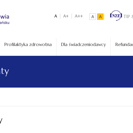
A
A+
A++
TIP 
A
A
Profilaktyka zdrowotna
Dla świadczeniodawcy
Refundac
aty
y