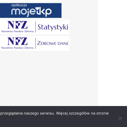
przeglądania naszego serwisu. Więcej szczegółów na stronie