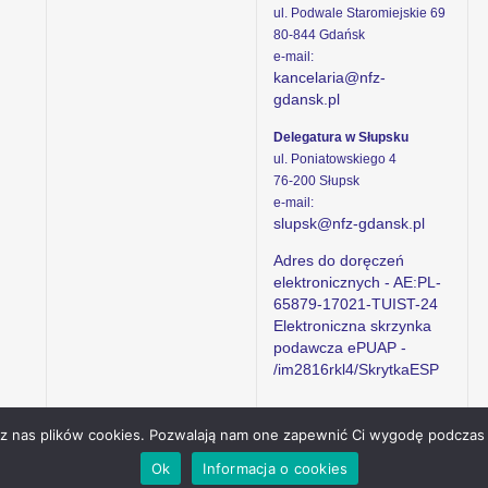
ul. Podwale Staromiejskie 69
80-844 Gdańsk
e-mail:
kancelaria@nfz-
gdansk.pl
Delegatura w Słupsku
ul. Poniatowskiego 4
76-200 Słupsk
e-mail:
slupsk@nfz-gdansk.pl
Adres do doręczeń
elektronicznych - AE:PL-
65879-17021-TUIST-24
Elektroniczna skrzynka
podawcza ePUAP -
/im2816rkl4/SkrytkaESP
ez nas plików cookies. Pozwalają nam one zapewnić Ci wygodę podczas 
Ok
Informacja o cookies