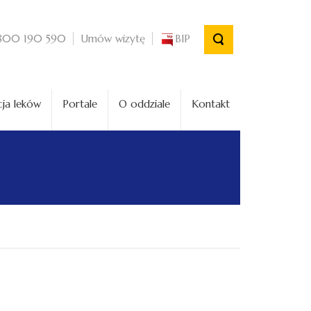
Umów wizytę
BIP
800 190 590
ja leków
Portale
O oddziale
Kontakt