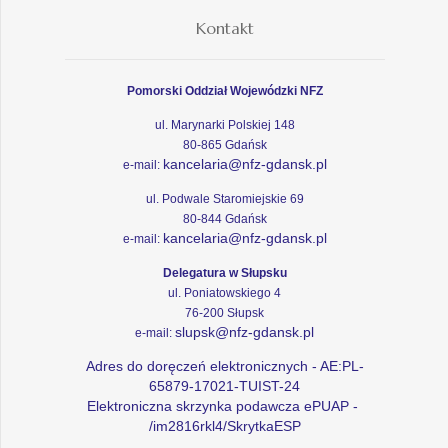
Kontakt
Pomorski Oddział Wojewódzki NFZ
ul. Marynarki Polskiej 148
80-865 Gdańsk
kancelaria@nfz-gdansk.pl
e-mail:
ul. Podwale Staromiejskie 69
80-844 Gdańsk
kancelaria@nfz-gdansk.pl
e-mail:
Delegatura w Słupsku
ul. Poniatowskiego 4
76-200 Słupsk
slupsk@nfz-gdansk.pl
e-mail:
Adres do doręczeń elektronicznych - AE:PL-
65879-17021-TUIST-24
Elektroniczna skrzynka podawcza ePUAP -
/im2816rkl4/SkrytkaESP