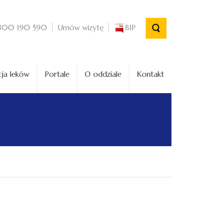
Umów wizytę
BIP
800 190 590
ja leków
Portale
O oddziale
Kontakt