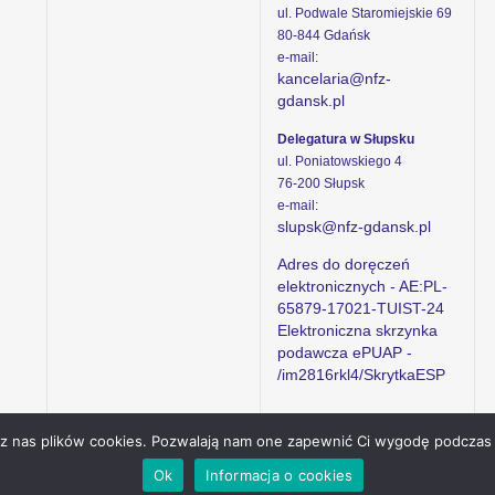
ul. Podwale Staromiejskie 69
80-844 Gdańsk
e-mail:
kancelaria@nfz-
gdansk.pl
Delegatura w Słupsku
ul. Poniatowskiego 4
76-200 Słupsk
e-mail:
slupsk@nfz-gdansk.pl
Adres do doręczeń
elektronicznych - AE:PL-
65879-17021-TUIST-24
Elektroniczna skrzynka
podawcza ePUAP -
/im2816rkl4/SkrytkaESP
ez nas plików cookies. Pozwalają nam one zapewnić Ci wygodę podczas 
Ok
Informacja o cookies