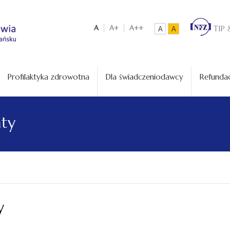
A
A+
A++
TIP 
A
A
Profilaktyka zdrowotna
Dla świadczeniodawcy
Refundac
aty
y