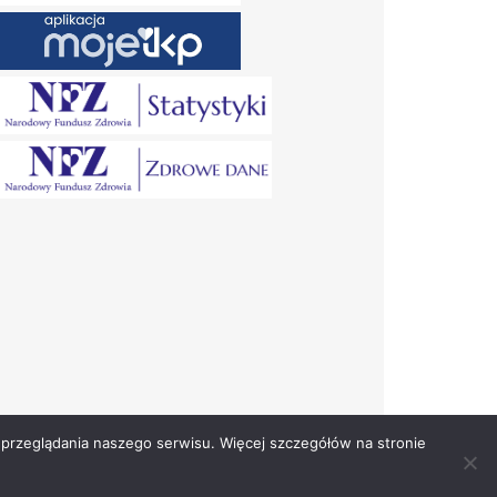
przeglądania naszego serwisu. Więcej szczegółów na stronie