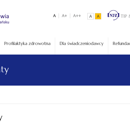
A
A+
A++
TIP 
A
A
Profilaktyka zdrowotna
Dla świadczeniodawcy
Refundac
aty
y