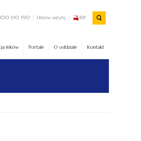
Umów wizytę
BIP
800 190 590
ja leków
Portale
O oddziale
Kontakt