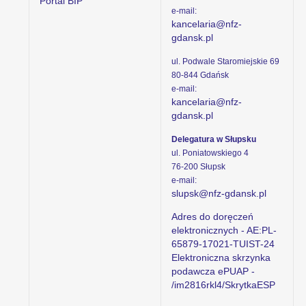
Portal BIP
e-mail:
kancelaria@nfz-
gdansk.pl
ul. Podwale Staromiejskie 69
80-844 Gdańsk
e-mail:
kancelaria@nfz-
gdansk.pl
Delegatura w Słupsku
ul. Poniatowskiego 4
76-200 Słupsk
e-mail:
slupsk@nfz-gdansk.pl
Adres do doręczeń
elektronicznych - AE:PL-
65879-17021-TUIST-24
Elektroniczna skrzynka
podawcza ePUAP -
/im2816rkl4/SkrytkaESP