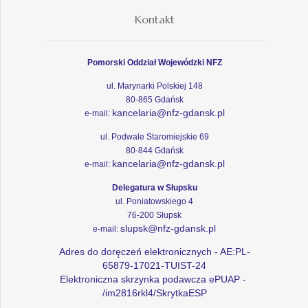
Kontakt
Pomorski Oddział Wojewódzki NFZ
ul. Marynarki Polskiej 148
80-865 Gdańsk
kancelaria@nfz-gdansk.pl
e-mail:
ul. Podwale Staromiejskie 69
80-844 Gdańsk
kancelaria@nfz-gdansk.pl
e-mail:
Delegatura w Słupsku
ul. Poniatowskiego 4
76-200 Słupsk
slupsk@nfz-gdansk.pl
e-mail:
Adres do doręczeń elektronicznych - AE:PL-
65879-17021-TUIST-24
Elektroniczna skrzynka podawcza ePUAP -
/im2816rkl4/SkrytkaESP