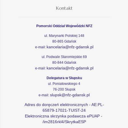
Kontakt
Pomorski Oddział Wojewódzki NFZ
ul. Marynarki Polskiej 148
80-865 Gdańsk
kancelaria@nfz-gdansk.pl
e-mail:
ul. Podwale Staromiejskie 69
80-844 Gdańsk
kancelaria@nfz-gdansk.pl
e-mail:
Delegatura w Słupsku
ul. Poniatowskiego 4
76-200 Słupsk
slupsk@nfz-gdansk.pl
e-mail:
Adres do doręczeń elektronicznych - AE:PL-
65879-17021-TUIST-24
Elektroniczna skrzynka podawcza ePUAP -
/im2816rkl4/SkrytkaESP