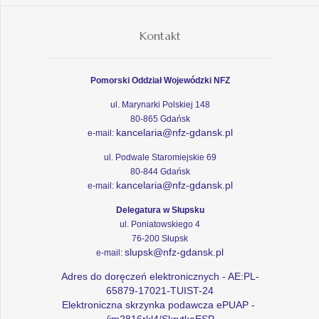
Kontakt
Pomorski Oddział Wojewódzki NFZ
ul. Marynarki Polskiej 148
80-865 Gdańsk
kancelaria@nfz-gdansk.pl
e-mail:
ul. Podwale Staromiejskie 69
80-844 Gdańsk
kancelaria@nfz-gdansk.pl
e-mail:
Delegatura w Słupsku
ul. Poniatowskiego 4
76-200 Słupsk
slupsk@nfz-gdansk.pl
e-mail:
Adres do doręczeń elektronicznych - AE:PL-
65879-17021-TUIST-24
Elektroniczna skrzynka podawcza ePUAP -
/im2816rkl4/SkrytkaESP